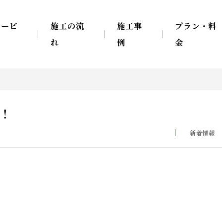
サービ
施工の流
施工事
プラン・料
ス
れ
例
金
！！
新着情報