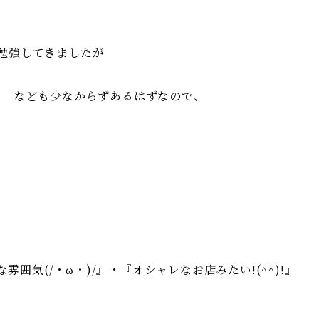
いて勉強してきましたが
き なども少なからずあるはずなので、
雰囲気(/・ω・)/』・『オシャレなお店みたい!(^^)!』