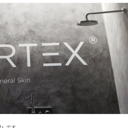
材』
です。