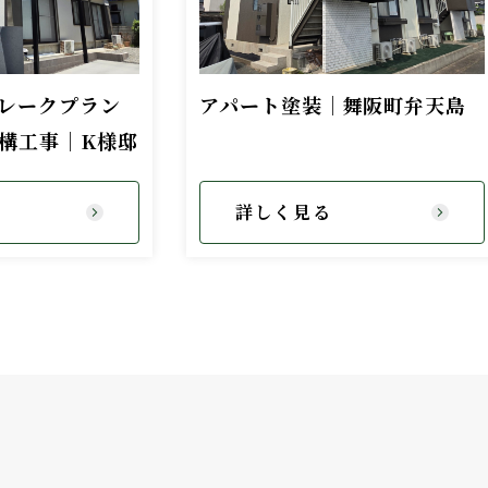
レークプラン
アパート塗装｜舞阪町弁天島
構工事｜K様邸
詳しく見る